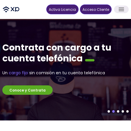
Activa Licencia
Acceso Cliente
Inicio
Contrata con cargo a tu
Funcionalidades
cuenta telefónica
Preguntas Frecuentes
Un
cargo fijo
sin comisión en tu cuenta telefónica
Sesión soporte & capacitación
Conoce y Contrata